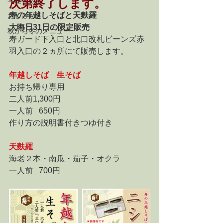
年越しそば
次第終了します。
寿の年越しそばと天麩羅
おしらせ
大晦日31日の限定販売
秋から冬のメニュー
寿ガード下入口と北口改札ビーンズ赤
羽入口の２ヵ所にて販売します。
年越しそば　生そば
お持ち帰り専用
二人前1,300円
一人前   650円
作り方の説明書付きつゆ付き
天麩羅
海老２本・南瓜・茄子・オクラ
一人前   700円