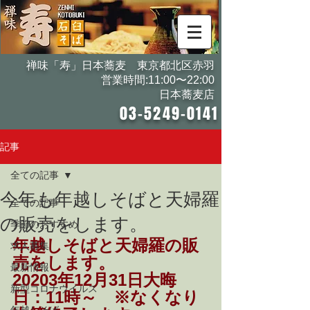
禅味「寿」日本蕎麦 東京都北区赤羽
営業時間:11:00〜22:00
日本蕎麦店
03-5249-0141
記事
全ての記事
今年も年越しそばと天婦羅
全ての記事
の販売をします。
季節のおすすめ
年越しそばと天婦羅の販
求人募集
売をします。 
最新情報
20203年12月31日大晦
新型コロナウイルス
日：11時～　※なくなり